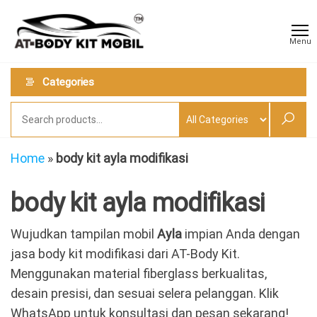
Skip
AT
Jual &
to
Jasa
Body
Menu
Custom
the
Kit
Aneka
content
Body
Mobil
Categories
Kit
Mobil
Home
»
body kit ayla modifikasi
body kit ayla modifikasi
Wujudkan tampilan mobil
Ayla
impian Anda dengan
jasa body kit modifikasi dari AT-Body Kit.
Menggunakan material fiberglass berkualitas,
desain presisi, dan sesuai selera pelanggan. Klik
WhatsApp untuk konsultasi dan pesan sekarang!