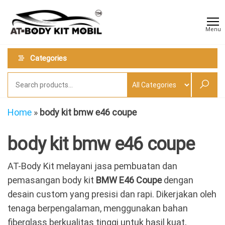
Skip
AT
Jual &
to
Jasa
Body
Menu
Custom
the
Kit
Aneka
content
Body
Mobil
Categories
Kit
Mobil
Home
»
body kit bmw e46 coupe
body kit bmw e46 coupe
AT-Body Kit melayani jasa pembuatan dan
pemasangan body kit
BMW E46 Coupe
dengan
desain custom yang presisi dan rapi. Dikerjakan oleh
tenaga berpengalaman, menggunakan bahan
fiberglass berkualitas tinggi untuk hasil kuat,