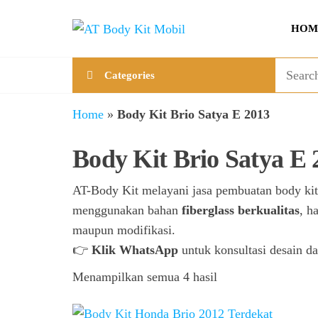
Skip
AT
Jual &
to
HOM
Jasa
Body
the
Custom
Kit
content
Aneka
Categories
Body
Mobil
Kit
Mobil
Home
»
Body Kit Brio Satya E 2013
Body Kit Brio Satya E 
AT-Body Kit melayani jasa pembuatan body ki
menggunakan bahan
fiberglass berkualitas
, h
maupun modifikasi.
👉
Klik WhatsApp
untuk konsultasi desain da
Menampilkan semua 4 hasil