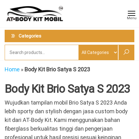
Skip
AT
Jual &
to
Jasa
Body
Menu
Custom
the
Kit
Aneka
content
Body
Mobil
Categories
Kit
Mobil
Home
»
Body Kit Brio Satya S 2023
Body Kit Brio Satya S 2023
Wujudkan tampilan mobil Brio Satya S 2023 Anda
lebih sporty dan stylish dengan jasa custom body
kit dari AT-Body Kit. Kami menggunakan bahan
fiberglass berkualitas tinggi dan pengerjaan
profesional untuk hasil presisi sesuai keinginan