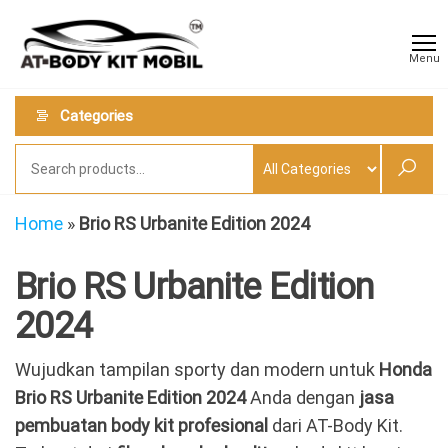
Skip
AT
Jual &
to
Jasa
Body
Menu
Custom
the
Kit
Aneka
content
Body
Mobil
Categories
Kit
Mobil
Home
»
Brio RS Urbanite Edition 2024
Brio RS Urbanite Edition
2024
Wujudkan tampilan sporty dan modern untuk
Honda
Brio RS Urbanite Edition 2024
Anda dengan
jasa
pembuatan body kit profesional
dari AT-Body Kit.