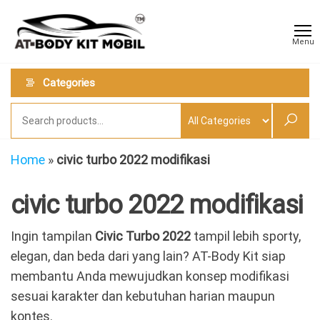
Skip
AT
Jual &
to
Jasa
Body
Menu
Custom
the
Kit
Aneka
content
Body
Mobil
Categories
Kit
Mobil
Home
»
civic turbo 2022 modifikasi
civic turbo 2022 modifikasi
Ingin tampilan
Civic Turbo 2022
tampil lebih sporty,
elegan, dan beda dari yang lain? AT-Body Kit siap
membantu Anda mewujudkan konsep modifikasi
sesuai karakter dan kebutuhan harian maupun
kontes.