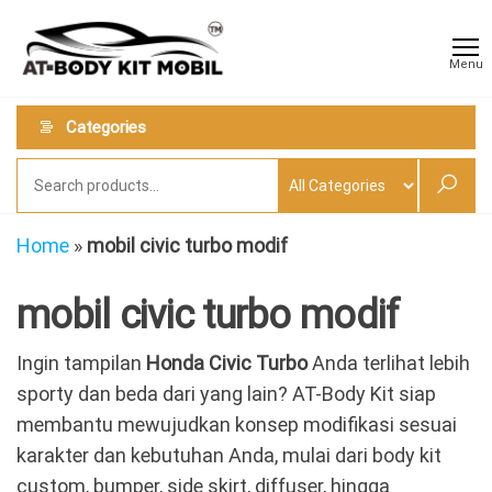
Skip
AT
Jual &
to
Jasa
Body
Menu
Custom
the
Kit
Aneka
content
Body
Mobil
Categories
Kit
Mobil
Home
»
mobil civic turbo modif
mobil civic turbo modif
Ingin tampilan
Honda Civic Turbo
Anda terlihat lebih
sporty dan beda dari yang lain? AT-Body Kit siap
membantu mewujudkan konsep modifikasi sesuai
karakter dan kebutuhan Anda, mulai dari body kit
custom, bumper, side skirt, diffuser, hingga