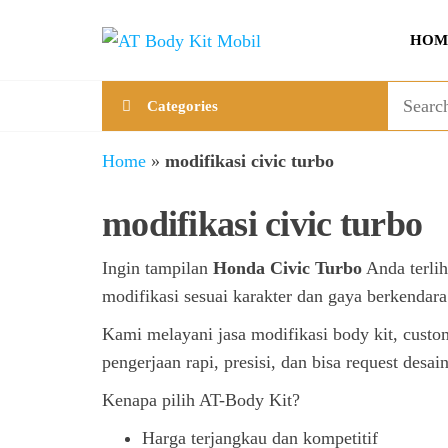
Skip
AT
Jual &
to
HOM
Jasa
Body
the
Custom
Kit
content
Aneka
Categories
Body
Mobil
Kit
Mobil
Home
»
modifikasi civic turbo
modifikasi civic turbo
Ingin tampilan
Honda Civic Turbo
Anda terlih
modifikasi sesuai karakter dan gaya berkendar
Kami melayani jasa modifikasi body kit, custom
pengerjaan rapi, presisi, dan bisa request des
Kenapa pilih AT-Body Kit?
Harga terjangkau dan kompetitif