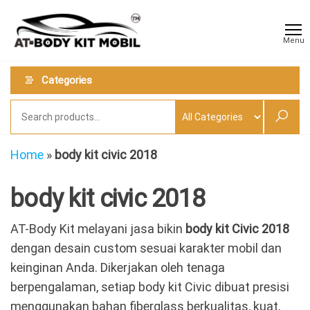
Skip
AT
Jual &
to
Jasa
Body
Menu
Custom
the
Kit
Aneka
content
Body
Mobil
Categories
Kit
Mobil
Home
»
body kit civic 2018
body kit civic 2018
AT-Body Kit melayani jasa bikin
body kit Civic 2018
dengan desain custom sesuai karakter mobil dan
keinginan Anda. Dikerjakan oleh tenaga
berpengalaman, setiap body kit Civic dibuat presisi
menggunakan bahan fiberglass berkualitas, kuat,