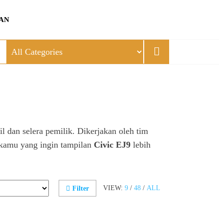
AN
l dan selera pemilik. Dikerjakan oleh tim
k kamu yang ingin tampilan
Civic EJ9
lebih
VIEW:
9
/
48
/
ALL
Filter