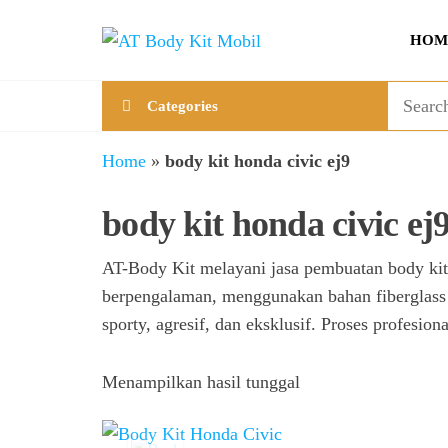
Skip
AT
Jual &
to
HOM
Jasa
Body
the
Custom
Kit
content
Aneka
Categories
Body
Mobil
Kit
Mobil
Home
»
body kit honda civic ej9
body kit honda civic ej
AT-Body Kit melayani jasa pembuatan body k
berpengalaman, menggunakan bahan fiberglass b
sporty, agresif, dan eksklusif. Proses profesion
Menampilkan hasil tunggal