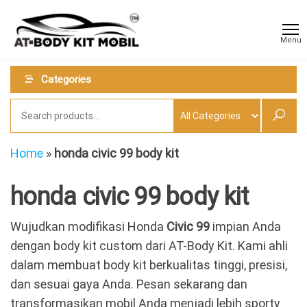
Skip
AT
Jual &
to
Jasa
Body
Menu
Custom
the
Kit
Aneka
content
Body
Mobil
Categories
Kit
Mobil
Home
»
honda civic 99 body kit
honda civic 99 body kit
Wujudkan modifikasi Honda
Civic 99
impian Anda
dengan body kit custom dari AT-Body Kit. Kami ahli
dalam membuat body kit berkualitas tinggi, presisi,
dan sesuai gaya Anda. Pesan sekarang dan
transformasikan mobil Anda menjadi lebih sporty