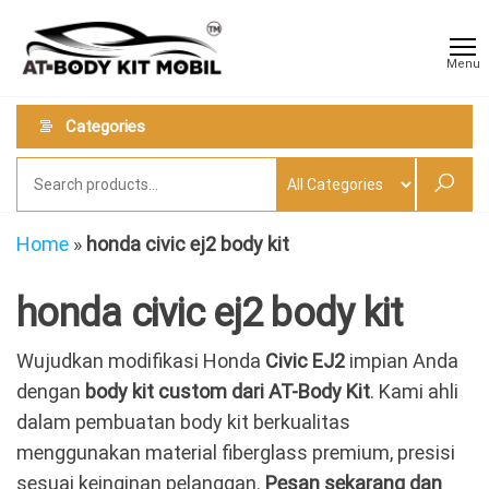
Skip
AT
Jual &
to
Jasa
Body
Menu
Custom
the
Kit
Aneka
content
Body
Mobil
Categories
Kit
Mobil
Home
»
honda civic ej2 body kit
honda civic ej2 body kit
Wujudkan modifikasi Honda
Civic EJ2
impian Anda
dengan
body kit custom dari AT-Body Kit
. Kami ahli
dalam pembuatan body kit berkualitas
menggunakan material fiberglass premium, presisi
sesuai keinginan pelanggan.
Pesan sekarang dan