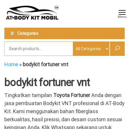
Skip
AT
Jual &
to
Jasa
Body
Menu
Custom
the
Kit
Aneka
content
Body
Mobil
Categories
Kit
Mobil
Home
»
bodykit fortuner vnt
bodykit fortuner vnt
Tingkatkan tampilan
Toyota Fortuner
Anda dengan
jasa pembuatan Bodykit VNT profesional di AT-Body
Kit. Kami menggunakan bahan fiberglass
berkualitas, hasil presisi, dan desain custom sesuai
keinginan Anda. Klik Whatsapp sekarang untuk