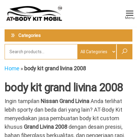
Skip
AT
Jual &
to
Jasa
Body
Menu
Custom
the
Kit
Aneka
content
Body
Mobil
Categories
Kit
Mobil
Home
»
body kit grand livina 2008
body kit grand livina 2008
Ingin tampilan
Nissan Grand Livina
Anda terlihat
lebih sporty dan beda dari yang lain? AT-Body Kit
menyediakan jasa pembuatan body kit custom
khusus
Grand Livina 2008
dengan desain presisi,
bahan fiberglass berkualitas, dan pengerjaan rapi.