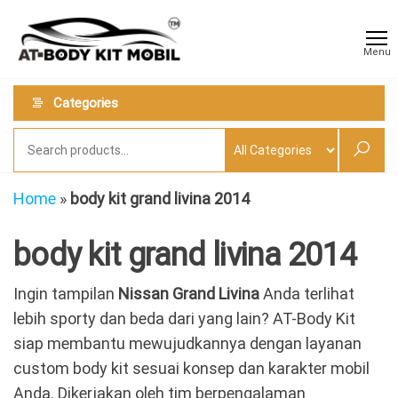
Skip
AT
Jual &
to
Jasa
Body
Menu
Custom
the
Kit
Aneka
content
Body
Mobil
Categories
Kit
Mobil
Home
»
body kit grand livina 2014
body kit grand livina 2014
Ingin tampilan
Nissan Grand Livina
Anda terlihat
lebih sporty dan beda dari yang lain? AT-Body Kit
siap membantu mewujudkannya dengan layanan
custom body kit sesuai konsep dan karakter mobil
Anda. Dikerjakan oleh tim berpengalaman