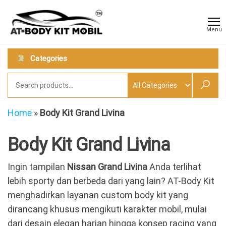
Skip
AT
Jual &
to
Jasa
Body
Menu
Custom
the
Kit
Aneka
content
Body
Mobil
Categories
Kit
Mobil
Home
»
Body Kit Grand Livina
Body Kit Grand Livina
Ingin tampilan
Nissan Grand Livina
Anda terlihat
lebih sporty dan berbeda dari yang lain? AT-Body Kit
menghadirkan layanan custom body kit yang
dirancang khusus mengikuti karakter mobil, mulai
dari desain elegan harian hingga konsep racing yang