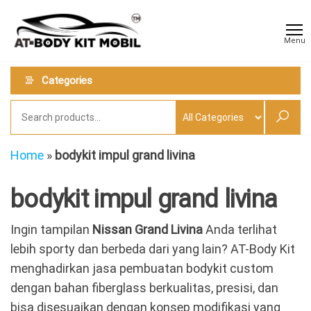
Skip
AT
Jual &
to
Jasa
Body
Menu
Custom
the
Kit
Aneka
content
Body
Mobil
Categories
Kit
Mobil
Home
»
bodykit impul grand livina
bodykit impul grand livina
Ingin tampilan
Nissan Grand Livina
Anda terlihat
lebih sporty dan berbeda dari yang lain? AT-Body Kit
menghadirkan jasa pembuatan bodykit custom
dengan bahan fiberglass berkualitas, presisi, dan
bisa disesuaikan dengan konsep modifikasi yang