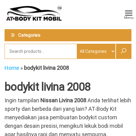
Skip
AT
Jual &
to
Jasa
Body
Menu
Custom
the
Kit
Aneka
content
Body
Mobil
Categories
Kit
Mobil
Home
»
bodykit livina 2008
bodykit livina 2008
Ingin tampilan
Nissan Livina 2008
Anda terlihat lebih
sporty dan berbeda dari yang lain? AT-Body Kit
menyediakan jasa pembuatan bodykit custom
dengan desain presisi, mengikuti lekuk bodi mobil
agar hasilnya rapi dan menyatu sempurna.