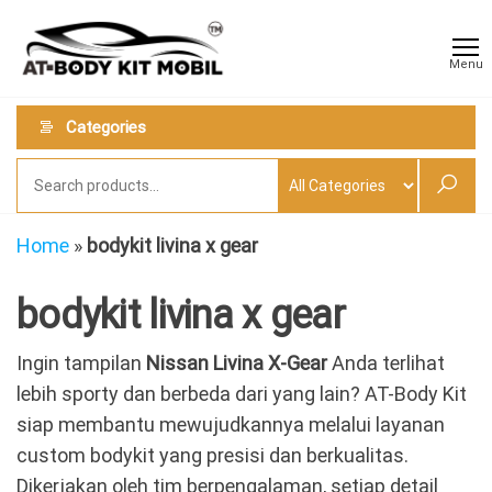
Skip
AT
Jual &
to
Jasa
Body
Menu
Custom
the
Kit
Aneka
content
Body
Mobil
Categories
Kit
Mobil
Home
»
bodykit livina x gear
bodykit livina x gear
Ingin tampilan
Nissan Livina X-Gear
Anda terlihat
lebih sporty dan berbeda dari yang lain? AT-Body Kit
siap membantu mewujudkannya melalui layanan
custom bodykit yang presisi dan berkualitas.
Dikerjakan oleh tim berpengalaman, setiap detail