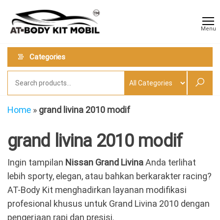
Skip
AT
Jual &
to
Jasa
Body
Menu
Custom
the
Kit
Aneka
content
Body
Mobil
Categories
Kit
Mobil
Home
»
grand livina 2010 modif
grand livina 2010 modif
Ingin tampilan
Nissan Grand Livina
Anda terlihat
lebih sporty, elegan, atau bahkan berkarakter racing?
AT-Body Kit menghadirkan layanan modifikasi
profesional khusus untuk Grand Livina 2010 dengan
pengerjaan rapi dan presisi.