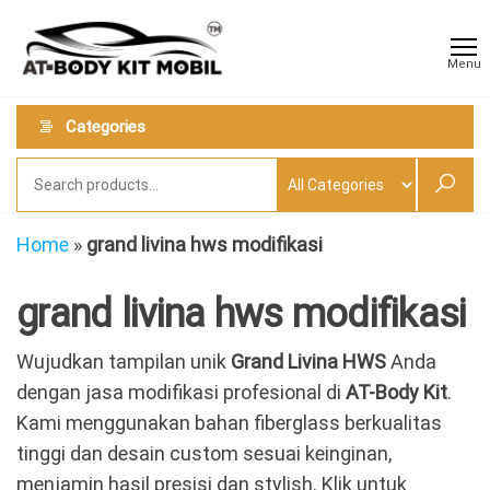
Skip
AT
Jual &
to
Jasa
Body
Menu
Custom
the
Kit
Aneka
content
Body
Mobil
Categories
Kit
Mobil
Home
»
grand livina hws modifikasi
grand livina hws modifikasi
Wujudkan tampilan unik
Grand Livina HWS
Anda
dengan jasa modifikasi profesional di
AT-Body Kit
.
Kami menggunakan bahan fiberglass berkualitas
tinggi dan desain custom sesuai keinginan,
menjamin hasil presisi dan stylish. Klik untuk