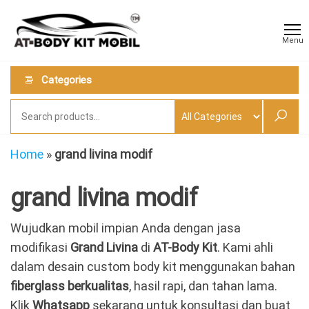
Skip
AT
Jual &
to
Jasa
Body
Menu
Custom
the
Kit
Aneka
content
Body
Mobil
Categories
Kit
Mobil
Home
»
grand livina modif
grand livina modif
Wujudkan mobil impian Anda dengan jasa
modifikasi
Grand Livina
di
AT-Body Kit
. Kami ahli
dalam desain custom body kit menggunakan bahan
fiberglass berkualitas
, hasil rapi, dan tahan lama.
Klik
Whatsapp
sekarang untuk konsultasi dan buat