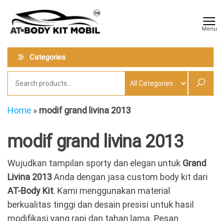
Skip
AT
Jual &
to
Jasa
Body
Menu
Custom
the
Kit
Aneka
content
Body
Mobil
Categories
Kit
Mobil
Home
»
modif grand livina 2013
modif grand livina 2013
Wujudkan tampilan sporty dan elegan untuk
Grand
Livina 2013
Anda dengan jasa custom body kit dari
AT-Body Kit
. Kami menggunakan material
berkualitas tinggi dan desain presisi untuk hasil
modifikasi yang rapi dan tahan lama. Pesan