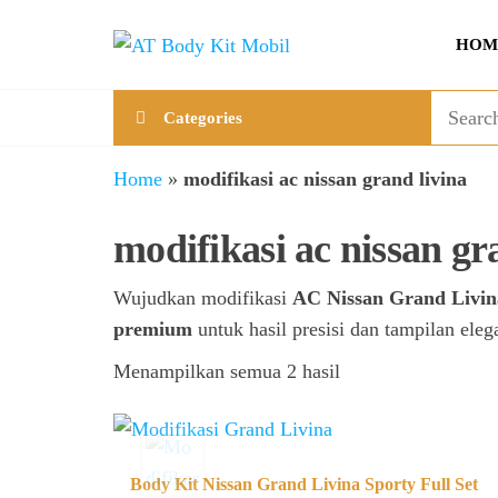
Skip
AT
Jual &
to
HOM
Jasa
Body
the
Custom
Kit
content
Aneka
Categories
Body
Mobil
Kit
Mobil
Home
»
modifikasi ac nissan grand livina
modifikasi ac nissan gr
Wujudkan modifikasi
AC Nissan Grand Livin
premium
untuk hasil presisi dan tampilan ele
Menampilkan semua 2 hasil
Body Kit Nissan Grand Livina Sporty Full Set