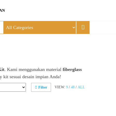
AN
it
. Kami menggunakan material
fiberglass
y kit sesuai desain impian Anda!
VIEW:
9
/
48
/
ALL
Filter