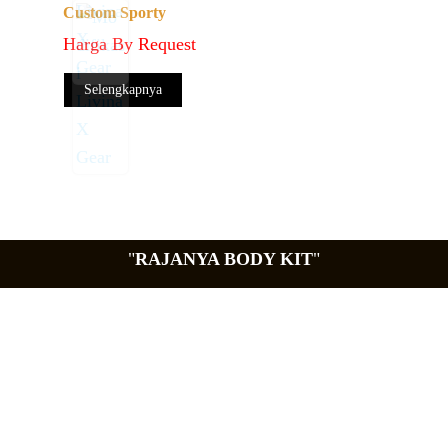
Custom Sporty
Harga By Request
Selengkapnya
"
RAJANYA BODY KIT
"