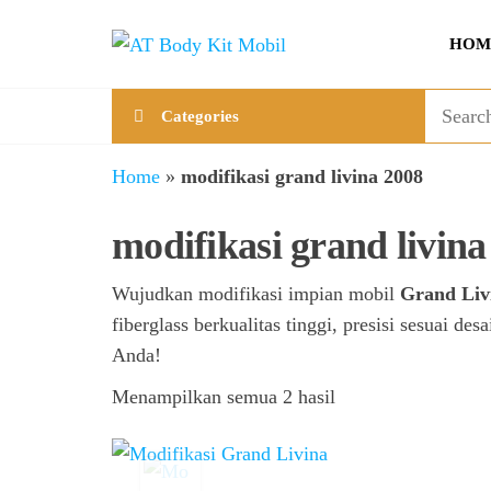
Skip
AT
Jual &
to
HOM
Jasa
Body
the
Custom
Kit
content
Aneka
Categories
Body
Mobil
Kit
Mobil
Home
»
modifikasi grand livina 2008
modifikasi grand livina
Wujudkan modifikasi impian mobil
Grand Liv
fiberglass berkualitas tinggi, presisi sesuai d
Anda!
Menampilkan semua 2 hasil