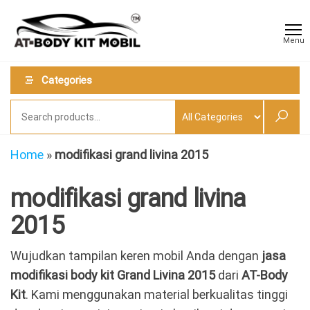
Skip
AT
Jual &
to
Jasa
Body
Menu
Custom
the
Kit
Aneka
content
Body
Mobil
Categories
Kit
Mobil
Home
»
modifikasi grand livina 2015
modifikasi grand livina
2015
Wujudkan tampilan keren mobil Anda dengan
jasa
modifikasi body kit Grand Livina 2015
dari
AT-Body
Kit
. Kami menggunakan material berkualitas tinggi