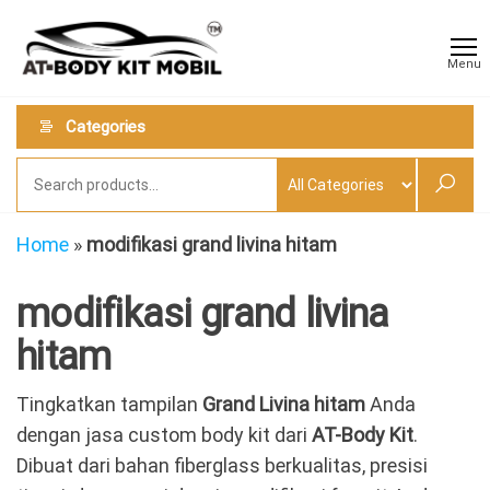
Skip
AT
Jual &
to
Jasa
Body
Menu
Custom
the
Kit
Aneka
content
Body
Mobil
Categories
Kit
Mobil
Home
»
modifikasi grand livina hitam
modifikasi grand livina
hitam
Tingkatkan tampilan
Grand Livina hitam
Anda
dengan jasa custom body kit dari
AT-Body Kit
.
Dibuat dari bahan fiberglass berkualitas, presisi