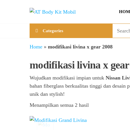
Skip
AT
Jual &
to
HOM
Jasa
Body
the
Custom
Kit
content
Aneka
Categories
Body
Mobil
Kit
Mobil
Home
»
modifikasi livina x gear 2008
modifikasi livina x gea
Wujudkan modifikasi impian untuk
Nissan Liv
bahan fiberglass berkualitas tinggi dan desain 
unik dan stylish!
Menampilkan semua 2 hasil