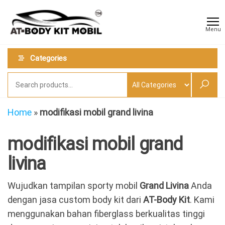
Skip
AT
Jual &
to
Jasa
Body
Menu
Custom
the
Kit
Aneka
content
Body
Mobil
Categories
Kit
Mobil
Home
»
modifikasi mobil grand livina
modifikasi mobil grand
livina
Wujudkan tampilan sporty mobil
Grand Livina
Anda
dengan jasa custom body kit dari
AT-Body Kit
. Kami
menggunakan bahan fiberglass berkualitas tinggi