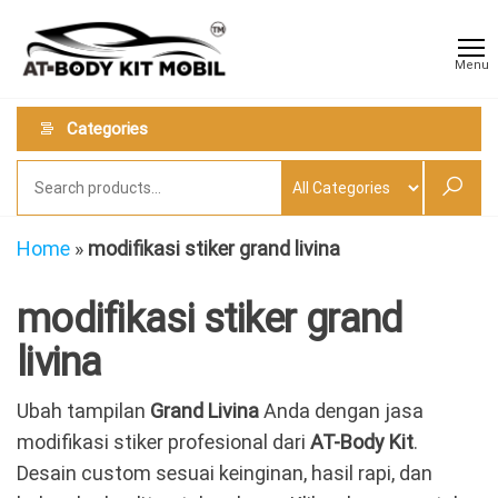
Skip
AT
Jual &
to
Jasa
Body
Menu
Custom
the
Kit
Aneka
content
Body
Mobil
Categories
Kit
Mobil
Home
»
modifikasi stiker grand livina
modifikasi stiker grand
livina
Ubah tampilan
Grand Livina
Anda dengan jasa
modifikasi stiker profesional dari
AT-Body Kit
.
Desain custom sesuai keinginan, hasil rapi, dan