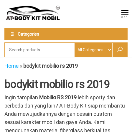
Skip
AT
Jual &
to
Jasa
Body
Menu
Custom
the
Kit
Aneka
content
Body
Mobil
Categories
Kit
Mobil
Home
»
bodykit mobilio rs 2019
bodykit mobilio rs 2019
Ingin tampilan
Mobilio RS 2019
lebih sporty dan
berbeda dari yang lain? AT-Body Kit siap membantu
Anda mewujudkannya dengan desain custom
sesuai karakter mobil dan gaya Anda. Kami
menggunakan material fiberglass berkualitas,