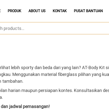
E
PRODUK
ABOUT US
KONTAK
PUSAT BANTUAN
rlihat lebih sporty dan beda dari yang lain? AT-Body K
angkau. Menggunakan material fiberglass pilihan yang kuat
an tambahan.
lan harian maupun persiapan kontes. Konsultasikan desa
a.
a dan jadwal pemasangan!