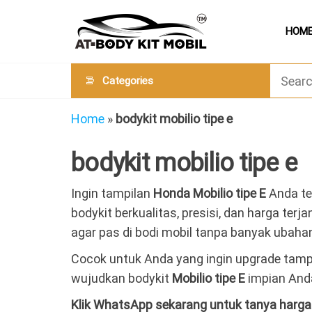
Skip
AT
Jual &
to
HOM
Jasa
Body
Custom
the
Kit
Aneka
content
Body
Mobil
Categories
Kit
Mobil
Home
»
bodykit mobilio tipe e
bodykit mobilio tipe e
Ingin tampilan
Honda Mobilio
tipe E
Anda te
bodykit berkualitas, presisi, dan harga terj
agar pas di bodi mobil tanpa banyak ubah
Cocok untuk Anda yang ingin upgrade tampi
wujudkan bodykit
Mobilio tipe E
impian And
Klik WhatsApp sekarang untuk tanya harg