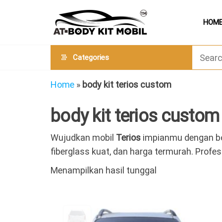
Skip
AT
Jual &
to
HOM
Jasa
Body
Custom
the
Kit
Aneka
content
Body
Mobil
Categories
Kit
Mobil
Home
»
body kit terios custom
body kit terios custom
Wujudkan mobil
Terios
impianmu dengan bod
fiberglass kuat, dan harga termurah. Profe
Menampilkan hasil tunggal