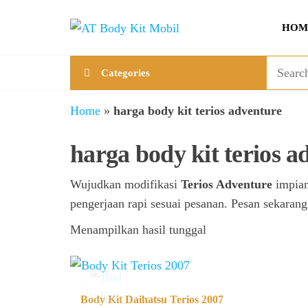
Skip
AT
Jual &
to
HOM
Jasa
Body
the
Custom
Kit
content
Aneka
Categories
Body
Mobil
Kit
Mobil
Home
»
harga body kit terios adventure
harga body kit terios a
Wujudkan modifikasi
Terios Adventure
impian
pengerjaan rapi sesuai pesanan. Pesan sekaran
Menampilkan hasil tunggal
Body Kit Daihatsu Terios 2007