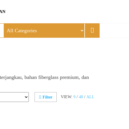
AN
 terjangkau, bahan fiberglass premium, dan
VIEW:
9
/
48
/
ALL
Filter