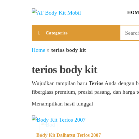
Skip
AT
Jual &
to
HOM
Jasa
Body
the
Custom
Kit
content
Aneka
Categories
Body
Mobil
Kit
Mobil
Home
»
terios body kit
terios body kit
Wujudkan tampilan baru
Terios
Anda dengan bo
fiberglass premium, presisi pasang, dan harga
Menampilkan hasil tunggal
Body Kit Daihatsu Terios 2007