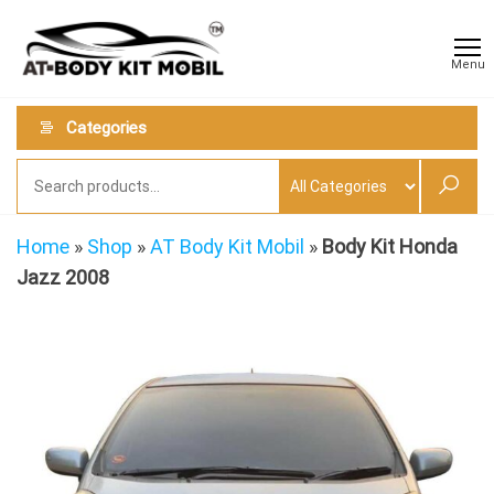
Skip
AT
Jual &
to
Jasa
Body
Menu
Custom
the
Kit
Aneka
content
Body
Mobil
Categories
Kit
Mobil
Home
»
Shop
»
AT Body Kit Mobil
»
Body Kit Honda
Jazz 2008