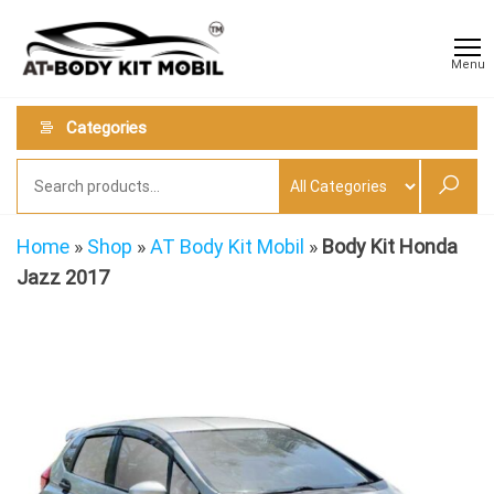
Skip
AT
Jual &
to
Jasa
Body
Menu
Custom
the
Kit
Aneka
content
Body
Mobil
Categories
Kit
Mobil
Home
»
Shop
»
AT Body Kit Mobil
»
Body Kit Honda
Jazz 2017