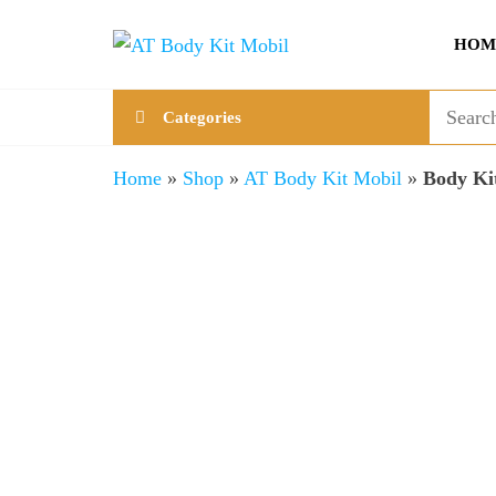
Skip
AT
Jual &
to
HOM
Jasa
Body
the
Custom
Kit
content
Aneka
Categories
Body
Mobil
Kit
Mobil
Home
»
Shop
»
AT Body Kit Mobil
»
Body Ki