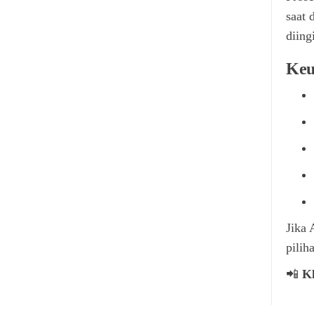
saat 
diing
Keu
Jika 
pilih
📲
K