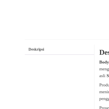
Deskripsi
Des
Body
mengh
asli
S
Produ
menin
pengg
Prose