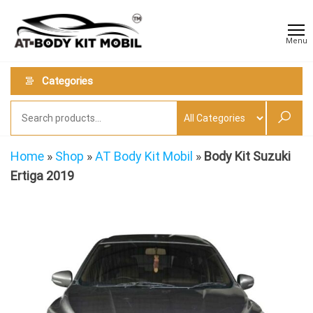
Skip
AT
Jual &
to
Jasa
Body
Menu
Custom
the
Kit
Aneka
content
Body
Mobil
Categories
Kit
Mobil
Home
»
Shop
»
AT Body Kit Mobil
»
Body Kit Suzuki
Ertiga 2019