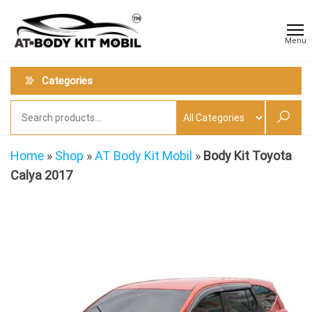
Skip
AT
Jual &
to
Jasa
Body
Menu
Custom
the
Kit
Aneka
content
Body
Mobil
Categories
Kit
Mobil
Home
»
Shop
»
AT Body Kit Mobil
»
Body Kit Toyota
Calya 2017