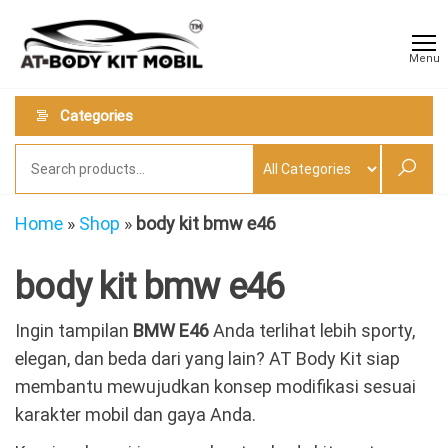
Skip
AT
Jual &
to
Jasa
Body
Menu
Custom
the
Kit
Aneka
content
Body
Mobil
Categories
Kit
Mobil
Home
»
Shop
»
body kit bmw e46
body kit bmw e46
Ingin tampilan
BMW E46
Anda terlihat lebih sporty,
elegan, dan beda dari yang lain? AT Body Kit siap
membantu mewujudkan konsep modifikasi sesuai
karakter mobil dan gaya Anda.