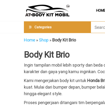
Skip
AT
Jual &
to
HOM
Jasa
Body
Custom
the
Kit
Aneka
content
Body
Mobil
Categories
Kit
Mobil
Home
»
Shop
»
Body Kit Brio
Body Kit Brio
Ingin tampilan mobil lebih sporty dan beda 
karakter dan gaya yang kamu inginkan. Co
Kami mengerjakan body kit untuk
Honda Br
kuat. Mulai dari bumper depan, bumper belak
hingga elegant style.
Proses pengerjaan ditangani tim berpengal