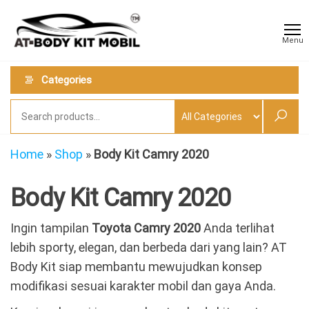
Skip
AT
Jual &
to
Jasa
Body
Menu
Custom
the
Kit
Aneka
content
Body
Mobil
Categories
Kit
Mobil
Home
»
Shop
»
Body Kit Camry 2020
Body Kit Camry 2020
Ingin tampilan
Toyota Camry 2020
Anda terlihat
lebih sporty, elegan, dan berbeda dari yang lain? AT
Body Kit siap membantu mewujudkan konsep
modifikasi sesuai karakter mobil dan gaya Anda.