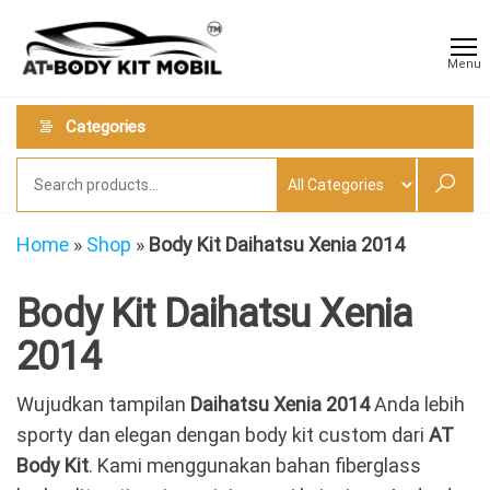
Skip
AT
Jual &
to
Jasa
Body
Menu
Custom
the
Kit
Aneka
content
Body
Mobil
Categories
Kit
Mobil
Home
»
Shop
»
Body Kit Daihatsu Xenia 2014
Body Kit Daihatsu Xenia
2014
Wujudkan tampilan
Daihatsu Xenia 2014
Anda lebih
sporty dan elegan dengan body kit custom dari
AT
Body Kit
. Kami menggunakan bahan fiberglass