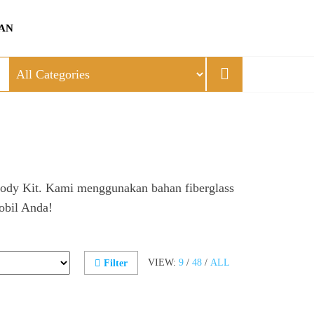
AN
Body Kit. Kami menggunakan bahan fiberglass
mobil Anda!
VIEW:
9
/
48
/
ALL
Filter