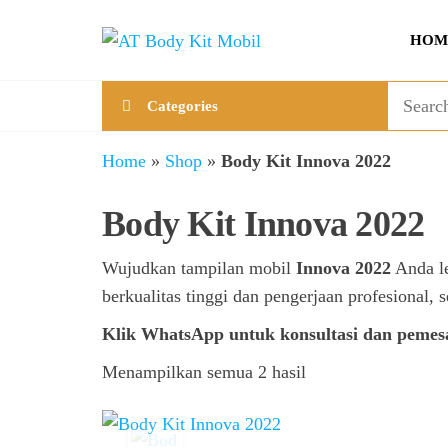
Skip
AT
Jual &
to
HOM
Jasa
Body
the
Custom
Kit
content
Aneka
Categories
Body
Mobil
Kit
Mobil
Home
»
Shop
»
Body Kit Innova 2022
Body Kit Innova 2022
Wujudkan tampilan mobil
Innova 2022
Anda le
berkualitas tinggi dan pengerjaan profesional,
Klik WhatsApp untuk konsultasi dan pemes
Menampilkan semua 2 hasil