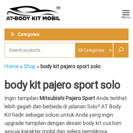
Skip
AT
Jual &
to
Jasa
Body
Menu
Custom
the
Kit
Aneka
content
Body
Mobil
Categories
Kit
Mobil
Home
»
Shop
»
body kit pajero sport solo
body kit pajero sport solo
Ingin tampilan
Mitsubishi Pajero Sport
Anda terlihat
lebih gagah dan berbeda di jalanan Solo? AT Body
Kit hadir sebagai solusi untuk Anda yang ingin
upgrade tampilan dengan desain body kit custom
sesuai karakter mobil dan selera pemiliknya.