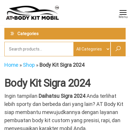
Skip
AT
Jual &
to
Jasa
Body
Menu
Custom
the
Kit
Aneka
content
Body
Mobil
Categories
Kit
Mobil
Home
»
Shop
»
Body Kit Sigra 2024
Body Kit Sigra 2024
Ingin tampilan
Daihatsu Sigra 2024
Anda terlihat
lebih sporty dan berbeda dari yang lain? AT Body Kit
siap membantu mewujudkannya dengan layanan
pembuatan body kit custom yang presisi, rapi, dan
menyesuaikan karakter mobil Anda.