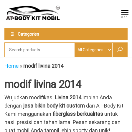
Skip
AT
Jual &
to
Jasa
Body
Menu
Custom
the
Kit
Aneka
content
Body
Mobil
Categories
Kit
Mobil
Home
»
modif livina 2014
modif livina 2014
Wujudkan modifikasi
Livina 2014
impian Anda
dengan
jasa bikin body kit custom
dari AT-Body Kit.
Kami menggunakan
fiberglass berkualitas
untuk
hasil presisi dan tahan lama. Pesan sekarang dan
buat mobil Anda tampil lebih sporty dan unik!