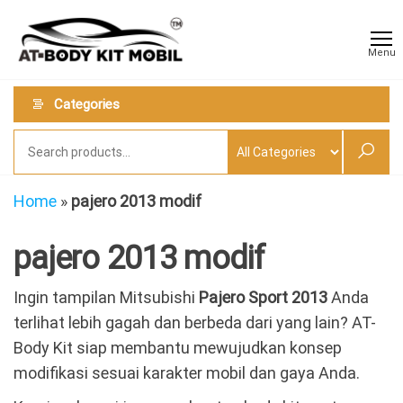
Skip
AT
Jual &
to
Jasa
Body
Menu
Custom
the
Kit
Aneka
content
Body
Mobil
Categories
Kit
Mobil
Home
»
pajero 2013 modif
pajero 2013 modif
Ingin tampilan
Mitsubishi
Pajero Sport 2013
Anda
terlihat lebih gagah dan berbeda dari yang lain? AT-
Body Kit siap membantu mewujudkan konsep
modifikasi sesuai karakter mobil dan gaya Anda.