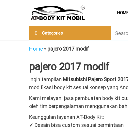
Skip
AT
Jual &
to
HOM
Jasa
Body
Custom
the
Kit
Aneka
content
Body
Mobil
Categories
Kit
Mobil
Home
»
pajero 2017 modif
pajero 2017 modif
Ingin tampilan
Mitsubishi Pajero Sport
201
modifikasi body kit sesuai konsep yang And
Kami melayani jasa pembuatan body kit c
oleh tim berpengalaman menggunakan bahan 
Keunggulan layanan AT-Body Kit:
✔ Desain bisa custom sesuai permintaan